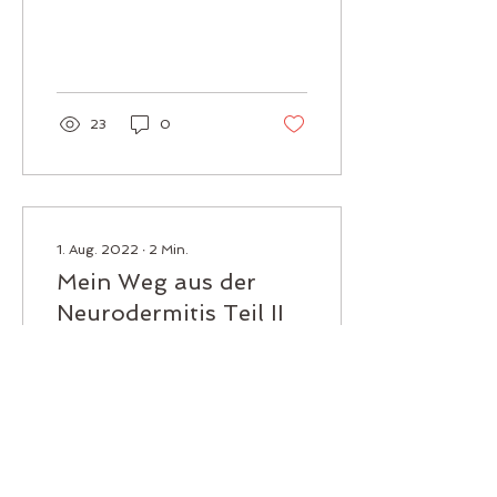
23
0
1. Aug. 2022
∙
2
Min.
Mein Weg aus der
Neurodermitis Teil II
Mit der Homöopathie
hatte ich Fortschritte
gemacht, trotz der
Annahme des
Dermatologen, dass mir
die Homöopathie nicht
helfen wird, hatte...