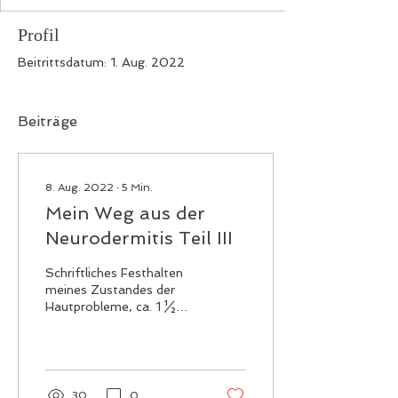
Profil
Beitrittsdatum: 1. Aug. 2022
Beiträge
8. Aug. 2022
∙
5
Min.
Mein Weg aus der
Neurodermitis Teil III
Schriftliches Festhalten
meines Zustandes der
Hautprobleme, ca. 1 ½
Jahre später. Nach
meinem letzten
Arztbesuch bei dem
Dermatologen...
30
0