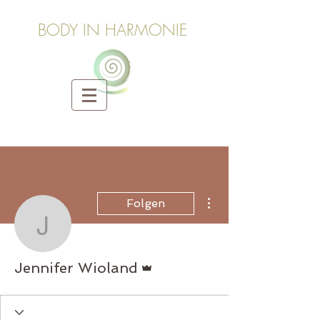
BODY IN HARMONIE
Weitere Optionen
Folgen
Jennifer Wioland
Administrator
Jennifer Wioland