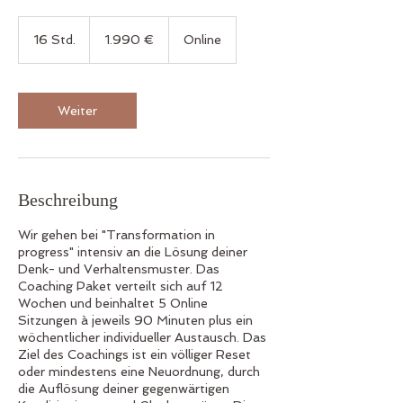
1.990
Euro
16 Std.
1
1.990 €
Online
6
S
t
d
Weiter
.
Beschreibung
Wir gehen bei "Transformation in
progress" intensiv an die Lösung deiner
Denk- und Verhaltensmuster. Das
Coaching Paket verteilt sich auf 12
Wochen und beinhaltet 5 Online
Sitzungen à jeweils 90 Minuten plus ein
wöchentlicher individueller Austausch. Das
Ziel des Coachings ist ein völliger Reset
oder mindestens eine Neuordnung, durch
die Auflösung deiner gegenwärtigen